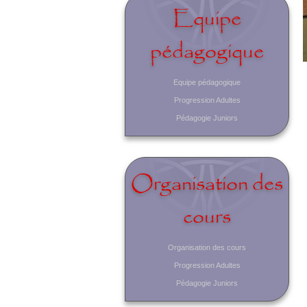
Equipe
pédagogique
Equipe pédagogique
Progression Adultes
Pédagogie Juniors
Organisation des
cours
Organisation des cours
Progression Adultes
Pédagogie Juniors