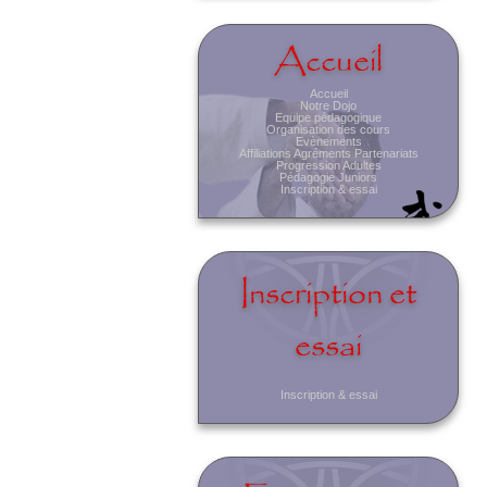
Accueil
Accueil
Notre Dojo
Equipe pédagogique
Organisation des cours
Evènements
Affiliations Agréments Partenariats
Progression Adultes
Pédagogie Juniors
Inscription & essai
Inscription et
essai
Inscription & essai