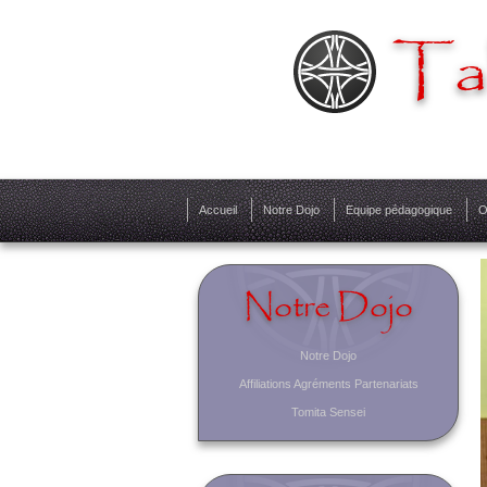
Tak
Accueil
Notre Dojo
Equipe pédagogique
O
Notre Dojo
Notre Dojo
Affiliations Agréments Partenariats
Tomita Sensei